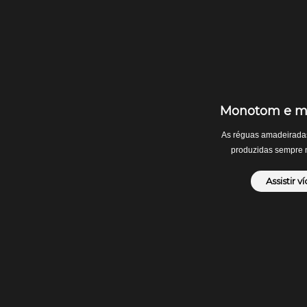
Monotom e mo
As réguas amadeirada
produzidas sempre 
Assistir v