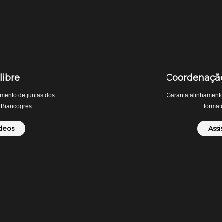
ibre
Coordenação
amento de juntas dos
Garanta alinhament
 Biancogres
formato
ídeos
Assi