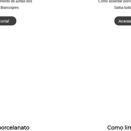
amento de juntas dos
Como assentar porce
 Biancogres
Saiba tudo
torial
Acess
orcelanato
Como lim