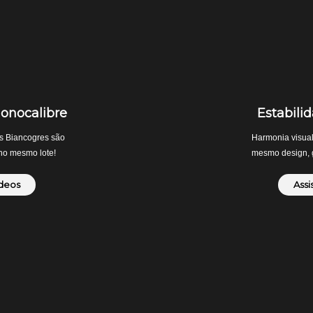
nocalibre
Estabili
s Biancogres são
Harmonia visual
no mesmo lote!
mesmo design, g
ídeos
Assi